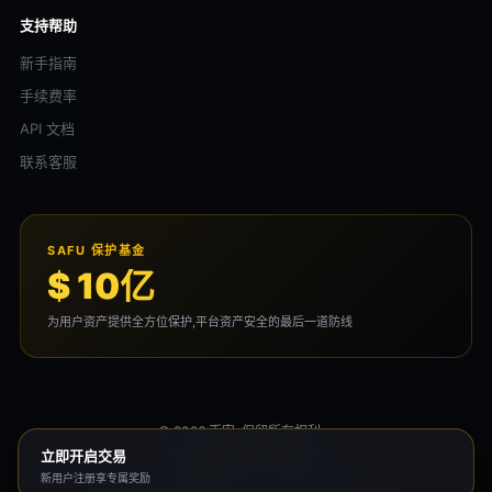
支持帮助
新手指南
手续费率
API 文档
联系客服
SAFU 保护基金
$ 10亿
为用户资产提供全方位保护,平台资产安全的最后一道防线
© 2026 币安. 保留所有权利。
用户协议
隐私政策
风险声明
立即开启交易
新用户注册享专属奖励
本平台为独立运营的资讯站点，与 币安 无任何隶属关系。