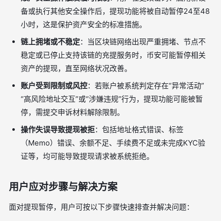
备或执行其他安全操作后，提现功能将被自动暂停24至48
小时，这是保护资产安全的标准措施。
链上拥堵或不稳定
：当区块链网络出现严重拥堵、节点不
稳定或已停止支持该链的充提服务时，币安可能暂停相关
资产的提现，直至网络状况改善。
账户受到限制或风控
：若账户被系统判定存在“异常活动”
“高风险地址交互”或“涉嫌违规”行为，提现功能可能被暂
停，需提交申诉材料解除限制。
操作失误导致提现被拒
：包括地址格式错误、标签
（Memo）错误、余额不足、手续费不足或未完成KYC验
证等，均可能导致提现请求被系统拒绝。
用户应对步骤与解决方案
面对提现暂停，用户可按以下步骤快速排查并解决问题：