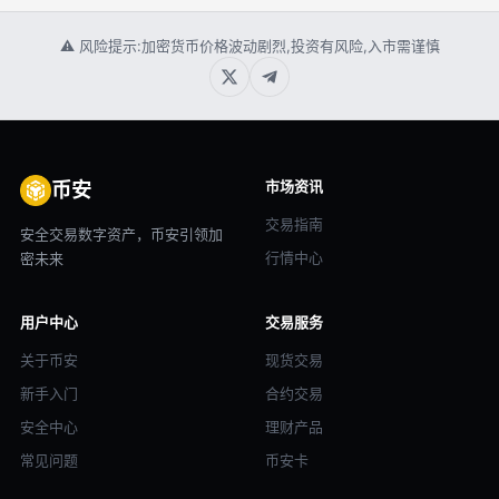
⚠ 风险提示:加密货币价格波动剧烈,投资有风险,入市需谨慎
市场资讯
币安
交易指南
安全交易数字资产，币安引领加
行情中心
密未来
用户中心
交易服务
关于币安
现货交易
新手入门
合约交易
安全中心
理财产品
常见问题
币安卡