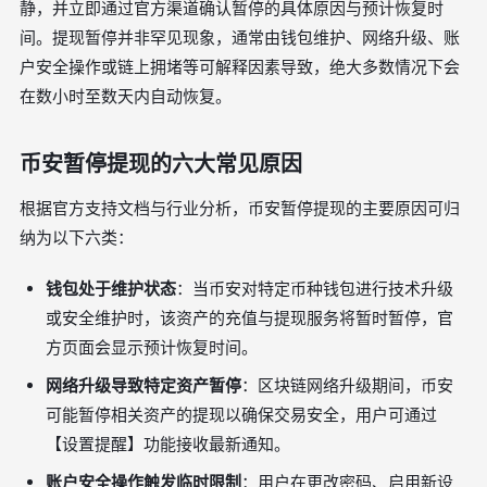
静，并立即通过官方渠道确认暂停的具体原因与预计恢复时
间。提现暂停并非罕见现象，通常由钱包维护、网络升级、账
户安全操作或链上拥堵等可解释因素导致，绝大多数情况下会
在数小时至数天内自动恢复。
币安暂停提现的六大常见原因
根据官方支持文档与行业分析，币安暂停提现的主要原因可归
纳为以下六类：
钱包处于维护状态
：当币安对特定币种钱包进行技术升级
或安全维护时，该资产的充值与提现服务将暂时暂停，官
方页面会显示预计恢复时间。
网络升级导致特定资产暂停
：区块链网络升级期间，币安
可能暂停相关资产的提现以确保交易安全，用户可通过
【设置提醒】功能接收最新通知。
账户安全操作触发临时限制
：用户在更改密码、启用新设