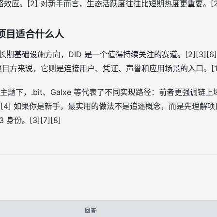
应。[2] 对新手而言，生态活跃度往往比短期热度更重要。[2]
D项目适合什么人
的长期基础设施方向，DID 是一个值得持续关注的赛道。[2][3][
目方来说，它则是连接用户、凭证、声誉和应用场景的入口。[1][3
个主题下，.bit、Galxe 等代表了不同实现路径：前者更强调
[2][4] 如果你是新手，最实用的做法不是追逐概念，而是先理解
份。[3][7][8]
回答