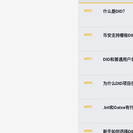
#001
什么是DID？
#002
币安支持哪些DI
#003
DID和普通用
#004
为什么DID项目
#005
.bit和Galxe
#006
新手如何选择DI