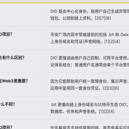
DID 是去中心化身份，指用户自己生成并
钱包、公钥和链上资料。[3][7][8]
D项目？
币安广场内容中常被提到的包括 .bit 和 Ga
上身份域名和凭证/声誉网络。[1][2][4]
户名有什么区别？
DID 更强调由用户自己控制、可跨平台使
证体系结合；普通用户名通常由单个平台管理。[3
在Web3里重要？
因为它能帮助用户统一管理身份、展示声誉
应用中复用同一套身份凭证。[2][3][6]
有什么不同？
.bit 更偏向链上身份域名与比特币生态 DID；G
数据库、任务和声誉系统。[1][2][4]
D项目？
优先看是否支持你常用的链、是否有真实应