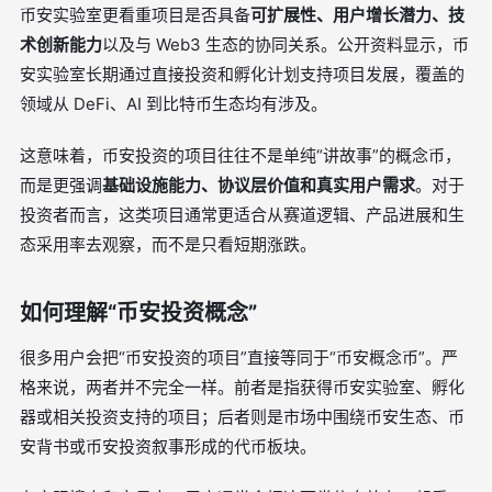
币安实验室更看重项目是否具备
可扩展性、用户增长潜力、技
术创新能力
以及与 Web3 生态的协同关系。公开资料显示，币
安实验室长期通过直接投资和孵化计划支持项目发展，覆盖的
领域从 DeFi、AI 到比特币生态均有涉及。
这意味着，币安投资的项目往往不是单纯“讲故事”的概念币，
而是更强调
基础设施能力、协议层价值和真实用户需求
。对于
投资者而言，这类项目通常更适合从赛道逻辑、产品进展和生
态采用率去观察，而不是只看短期涨跌。
如何理解“币安投资概念”
很多用户会把“币安投资的项目”直接等同于“币安概念币”。严
格来说，两者并不完全一样。前者是指获得币安实验室、孵化
器或相关投资支持的项目；后者则是市场中围绕币安生态、币
安背书或币安投资叙事形成的代币板块。