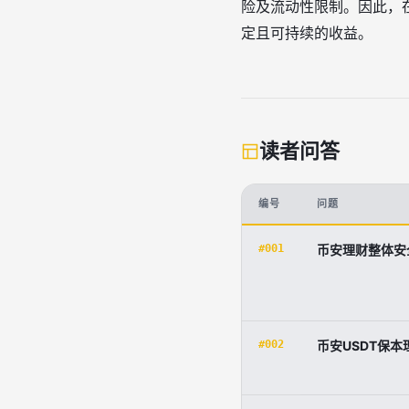
险及流动性限制。因此，
定且可持续的收益。
读者问答
编号
问题
#001
币安理财整体安
#002
币安USDT保