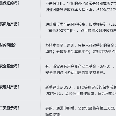
是保证的吗？
不是保证的。宣传的APY通常是预期或历史
调整可能导致收益率大幅下滑，从10%变2
高风险产品？
进阶赚币类产品风险较高，如质押挖矿（Laun
（最高300%年化）、双币投资及对冲收益
财的风险？
坚持本金至上原则，只投入可输得起的资金
动性；分散投资到其他平台；定期监控APY
安全基金吗？
有。币安设有用户资产安全基金（SAFU）
安全漏洞时可协助用户恢复受损资产。
安理财产品？
新手建议从USDT、BTC等稳定币的保本
约3%~5%，风险低且操作简单，适合积累
二天显示吗？
是的。通常申购后，奖励记录将在第二天显
简单便捷。