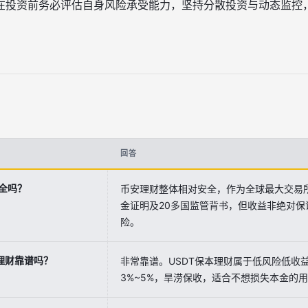
在投资前务必评估自身风险承受能力，坚持分散投资与动态监控
回答
全吗？
币安理财整体相对安全，作为全球最大交易所
金证明及20多国监管背书，但收益非绝对
险。
本理财靠谱吗？
非常靠谱。USDT保本理财属于低风险低收
3%~5%，旱涝保收，适合不想损失本金的