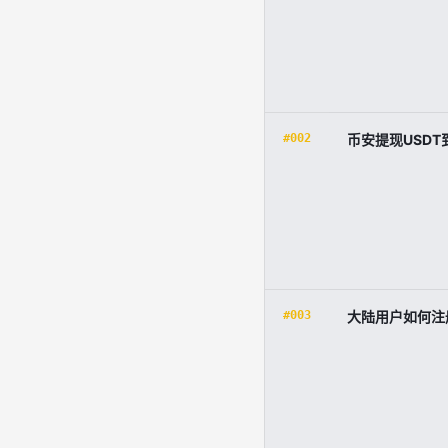
#002
币安提现USD
#003
大陆用户如何注