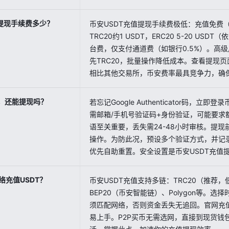
值提现手续费多少？
币安USDT充值提现手续费极低：充值免费（
TRC20约1 USDT，ERC20 5-20 US
台费，仅支付通道费（如银行0.5%）。高级
先TRC20，批量操作降低成本。查看提现
相比其他交易所，币安费率最具竞争力，确
办，还能提现吗？
若忘记Google Authenticator码，立
需邮箱/手机号验证码+身份验证，可能要求
语至关重要，丢失需24-48小时审核。提现
操作。为防此况，预设多个验证方式，并记
优先自助重置。安全设置是币安USDT充值
络充值USDT？
币安USDT充值支持多链：TRC20（推荐，
BEP20（币安智能链）、Polygon等。
须匹配网络，否则资金丢失无追回。官网充
易上手。P2P买币无需选网，直接到现货钱