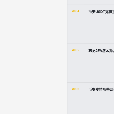
#004
币安USDT充
#005
忘记2FA怎么
#006
币安支持哪些网