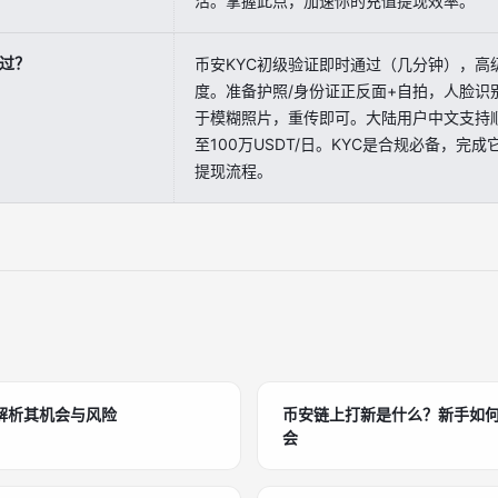
活。掌握此点，加速你的充值提现效率。
通过？
币安KYC初级验证即时通过（几分钟），高级
度。准备护照/身份证正反面+自拍，人脸识
于模糊照片，重传即可。大陆用户中文支持
至100万USDT/日。KYC是合规必备，完成
提现流程。
解析其机会与风险
币安链上打新是什么？新手如何抓住
会