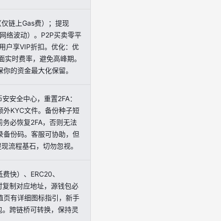
仅链上Gas费）；提现
DT（依网络波动）。P2P买卖零平
用户享VIP折扣。优化：优
页面实时费率，避免高峰期。
保你的资金最大化保留。
即登录币安安全中心，重置2FA：
额外KYC文件。备份种子短
前务必恢复2FA，否则无法
录备份码。客服可协助，但
提现流程基石，切勿忽视。
低费快）、ERC20、
选择时复制对应地址，源钱包必
值页有详细图标指引，新手
包。跨链桥可转换，保持灵