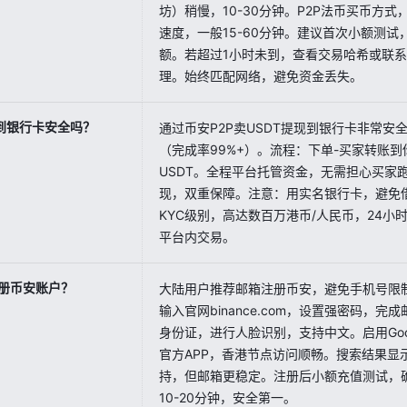
坊）稍慢，10-30分钟。P2P法币买币方
速度，一般15-60分钟。建议首次小额测
额。若超过1小时未到，查看交易哈希或联
理。始终匹配网络，避免资金丢失。
T到银行卡安全吗？
通过币安P2P卖USDT提现到银行卡非常安
（完成率99%+）。流程：下单-买家转账到
USDT。全程平台托管资金，无需担心买家跑
现，双重保障。注意：用实名银行卡，避免
KYC级别，高达数百万港币/人民币，24小
平台内交易。
册币安账户？
大陆用户推荐邮箱注册币安，避免手机号限制。
输入官网binance.com，设置强密码，完
身份证，进行人脸识别，支持中文。启用Goog
官方APP，香港节点访问顺畅。搜索结果显
持，但邮箱更稳定。注册后小额充值测试，
10-20分钟，安全第一。