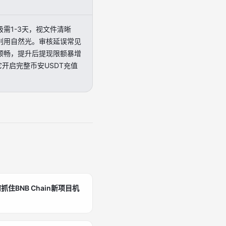
需1-3天，视文件清晰
别用自然光。审核延误常见
顺畅，提升后提现限额暴增
它开启完整币安USDT充值
BNB Chain新项目机