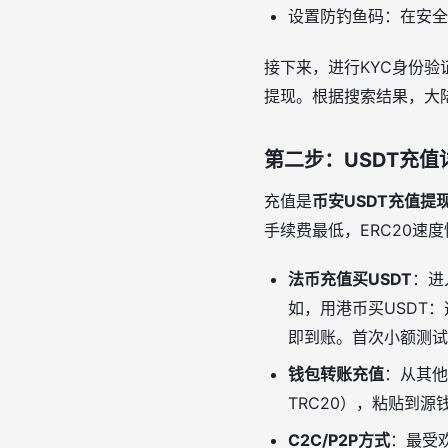
设置防钓鱼码：在安全
接下来，进行KYC身份
提现。根据搜索结果，大
第二步：USDT充
充值是
币安USDT充值提
手续费最低，ERC20速
法币充值买USDT
：进
如，用港币买USDT
即到账。首次小额测试
钱包转账充值
：从其他
TRC20），粘贴到源
C2C/P2P方式
：最受