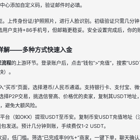
中心添加自定义码，验证邮件时必填。
验证。上传身份证/护照照片，进行人脸识别。初级验证只需几分
陆用户支持+86手机号，但邮箱更稳妥。安全设置完成后，你的
值详解——多种方式快速入金
现流程
的上游环节。登录账户后，点击“钱包”>“充值”，搜索“USD
度快）。
入“买币”页面，选择港币/人民币通道。支持银行卡、支付宝、
：选择P2P交易，挑选信誉高、价格优的卖家，复制其USDT地址
，避免大额风险。
平台（如OKX）提现USDT至币安。复制币安USDT充值地址
钱包发送。预计几分钟到账，手续费仅1-2 USDT。
欢迎，低门槛。筛选“已完成率99%+”商家，一键下单，聊天确