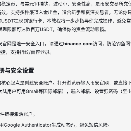
的稳定币，与美元1:1挂钩，波动小、安全性高，是币安交易所充
高效，支持多种渠道入金出金，适合新手和资深交易者。无论你
将USDT提现到银行卡，本教程将一步步指导你完成操作，避免
提现限额可达数百万USDT，确保你的资金流动顺畅。
安官网是唯一安全入口，请通过
binance.com
访问，防范钓鱼网
d）更便捷，支持指纹/面容登录。
册与安全设置
的核心起点是创建安全账户。打开浏览器输入币安官网，或直接下载
陆用户可用Gmail等国际邮箱），输入邮箱、设置强密码（至少
件链接激活账户。
oogle Authenticator生成动态码，避免短信风险。