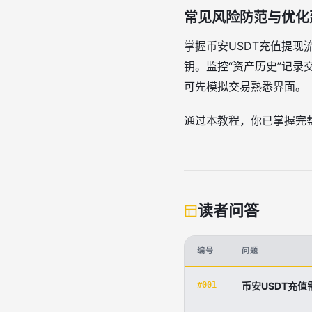
常见风险防范与优化
掌握币安USDT充值提
钥。监控“资产历史”记录
可先模拟交易熟悉界面。
通过本教程，你已掌握完
读者问答
编号
问题
#001
币安USDT充