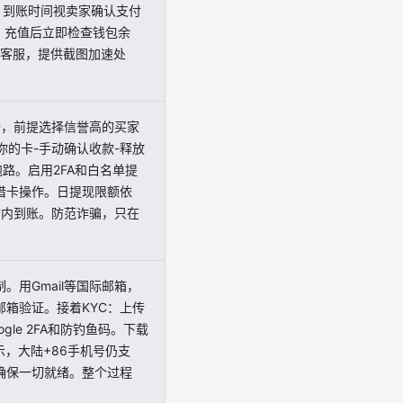
式，到账时间视卖家确认支付
试，充值后立即检查钱包余
系客服，提供截图加速处
全，前提选择信誉高的买家
你的卡-手动确认收款-释放
路。启用2FA和白名单提
借卡操作。日提现限额依
时内到账。防范诈骗，只在
用Gmail等国际邮箱，
成邮箱验证。接着KYC：上传
le 2FA和防钓鱼码。下载
示，大陆+86手机号仍支
确保一切就绪。整个过程