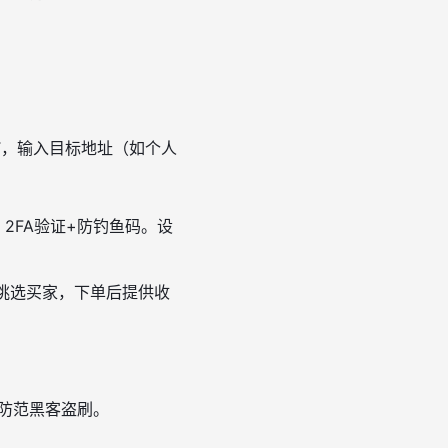
DT，输入目标地址（如个人
额，2FA验证+防钓鱼码。设
币，挑选买家，下单后提供收
，防范黑客盗刷。