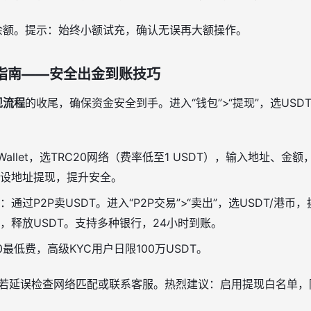
”余额。提示：始终小额试充，确认无误再大额操作。
现指南——安全出金到账技巧
现流程
的收尾，确保资金安全到手。进入“钱包”>“提现”，选US
t Wallet，选TRC20网络（费率低至1 USDT），输入地址、金
设地址提现，提升安全。
：通过P2P卖USDT。进入“P2P交易”>“卖出”，选USDT/港
，释放USDT。支持多种银行，24小时到账。
0最低费，高级KYC用户日限100万USDT。
钟，若延误检查网络匹配或联系客服。热烈建议：启用提现白名单