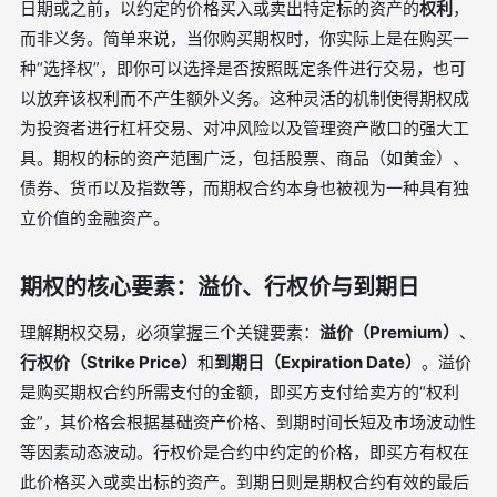
日期或之前，以约定的价格买入或卖出特定标的资产的
权利
，
而非义务。简单来说，当你购买期权时，你实际上是在购买一
种“选择权”，即你可以选择是否按照既定条件进行交易，也可
以放弃该权利而不产生额外义务。这种灵活的机制使得期权成
为投资者进行杠杆交易、对冲风险以及管理资产敞口的强大工
具。期权的标的资产范围广泛，包括股票、商品（如黄金）、
债券、货币以及指数等，而期权合约本身也被视为一种具有独
立价值的金融资产。
期权的核心要素：溢价、行权价与到期日
理解期权交易，必须掌握三个关键要素：
溢价（Premium）
、
行权价（Strike Price）
和
到期日（Expiration Date）
。溢价
是购买期权合约所需支付的金额，即买方支付给卖方的“权利
金”，其价格会根据基础资产价格、到期时间长短及市场波动性
等因素动态波动。行权价是合约中约定的价格，即买方有权在
此价格买入或卖出标的资产。到期日则是期权合约有效的最后