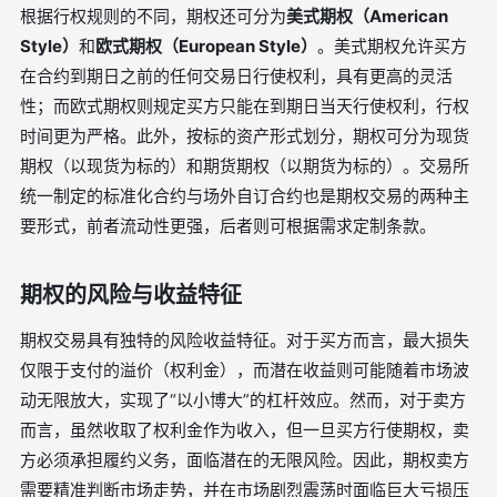
根据行权规则的不同，期权还可分为
美式期权（American
Style）
和
欧式期权（European Style）
。美式期权允许买方
在合约到期日之前的任何交易日行使权利，具有更高的灵活
性；而欧式期权则规定买方只能在到期日当天行使权利，行权
时间更为严格。此外，按标的资产形式划分，期权可分为现货
期权（以现货为标的）和期货期权（以期货为标的）。交易所
统一制定的标准化合约与场外自订合约也是期权交易的两种主
要形式，前者流动性更强，后者则可根据需求定制条款。
期权的风险与收益特征
期权交易具有独特的风险收益特征。对于买方而言，最大损失
仅限于支付的溢价（权利金），而潜在收益则可能随着市场波
动无限放大，实现了“以小博大”的杠杆效应。然而，对于卖方
而言，虽然收取了权利金作为收入，但一旦买方行使期权，卖
方必须承担履约义务，面临潜在的无限风险。因此，期权卖方
需要精准判断市场走势，并在市场剧烈震荡时面临巨大亏损压